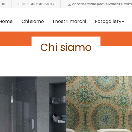
:00
+39 348 640 59 37
commerciale@ravelvalente.com
Home
Chi siamo
I nostri marchi
Fotogallery
Chi siamo