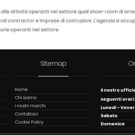
alle attività operanti nel settore quali show-room di arre
eral contractor e imprese di costruzioni. L'agenzia si occupa
rie operanti nel settore.
Sitemap
Or
Home
Il nostro uffic
Chi siamo
seguenti orari:
I nostri marchi
Lunedì - Vener
Contattaci
Sabato
Cookie Policy
Domenica