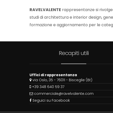
RAVELVALENTE
rappresentanze si rivolge 
studi di architettura e interior design, gen
formazione e aggiornamento per le catego
Recapiti utili
Uffici di rappresentanza
via Oslo, 35 - 76011 - Bisceglie (Bt)
+39 348 640 59 37
commerciale@ravelvalente.com
Seguici su Facebook