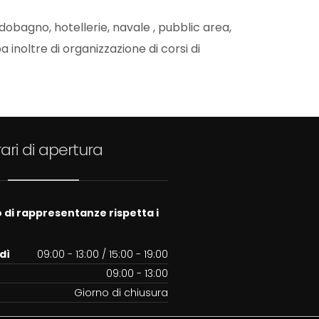
dobagno, hotellerie, navale , pubblic area,
 inoltre di organizzazione di corsi di
ari di apertura
io di rappresentanze rispetta i
dì
09:00 - 13:00 / 15:00 - 19:00
09:00 - 13:00
Giorno di chiusura